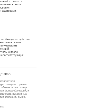
ночной стоимости
ичиваться, так и
рования.
и факторами:
е необходимые действия
 компания считает
и и уменьшить
естиций.
оятельно после
и соответствующих
дению
агоприятной
уре фондового рынка
 обменять паи фонда
паи фонда облигаций, и
 избежать негативных
вий коррекции рынка
сти