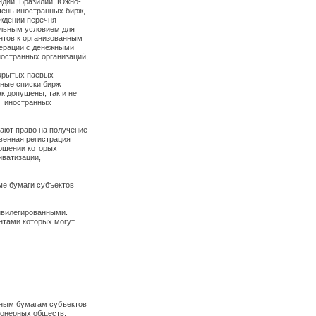
ндии, Бразилии, Южно-
чень иностранных бирж,
рждении перечня
ельным условием для
нтов к организованным
перации с денежными
остранных организаций,
ткрытых паевых
ьные списки бирж
 допущены, так и не
в иностранных
вают право на получение
венная регистрация
ношении которых
иватизации,
ые бумаги субъектов
ривилегированными.
нтами которых могут
нным бумагам субъектов
ионерных обществ,