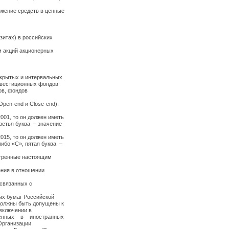
жение средств в ценные
зитах) в российских
м акций акционерных
ткрытых и интервальных
нвестиционных фондов
ов, фондов
pen-end и Close-end).
001, то он должен иметь
третья буква – значение
015, то он должен иметь
либо «C», пятая буква –
отренные настоящим
ения в отношении
 связанных с
ых бумаг Российской
олжны быть допущены к
включении в
оженных в иностранных
Организации