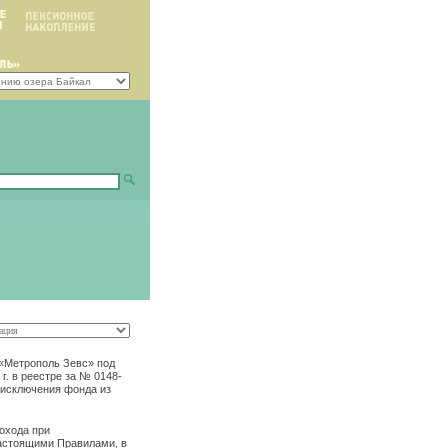
«Метрополь Зевс» под
 в реестре за № 0148-
ы исключения фонда из
охода при
астоящими Правилами, в