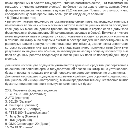
номинированных в валюте государств - членов валютного союза, - от максимально
государств - членов валютного союза), не более чем на одну ступень, ценных бума
фондовых индексов, указанных в пункте 23.2 настоящих Правил, от стоимости чи
совокупности должна превышать большую из следующих величин:
• 5 (Пять) процентов;
• величину чистого месячного оттока инвестиционных паев, являющуюся минимал
наибольших величин чистых месячных оттоков инвестиционных паев за последние
календарных месяцев (данное требование применяется, в случае если с даты зав
формирования фонда прошло 36 календарных месяцев и более). Величина чистого
инвестиционных паев определяется как отношение в процентах разности количест
в отношении которых по лицевым счетам в реестре владельцев инвестиционных п
расходные записи в результате их погашения или обмена, и количества инвестици
которых по лицевым счетам в реестре владельцев инвестиционных паев были вне
результате их выдачи или обмена, за календарный месяц к общему количеству в
паев по данным реестра владельцев инвестиционных паев на последний день пре
месяца.
Для целей настоящего подпункта учитываются денежные средства, распоряжение 
на основании решения органа государственной власти, на которые не установлен
бумаги, права по продаже или иной передаче по договору которых не ограничены.
Для целей настоящего подпункта используется рейтинг долгосрочной кредитоспосо
(национальной и (или) иностранной), в какой предполагается осуществление вып
бумагам согласно решению о выпуске таких ценных бумаг.
23.2. Перечень фондовых индексов
1. S&P/ASX-200 (Австралия)
2. ATX (Австрия)
3. BEL20 (Бельгия)
4. Ibovespa (Бразилия)
5. Budapest SE (Венгрия)
6. FTSE 100 (Великобритания)
7. Hang Seng (Гонконг)
8. DAX (Германия)
9. OMX Copenhagen 20 (Дания)
10. TA 25 (Израиль)