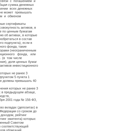
 связи с погашением и
общая сумма денежных
ошении всех денежных
, не может превышать
ем и обменом
чные сертификаты
совокупность активов, в
ое по ценным бумагам
 об активах, в которые
иобретаться в состав
о подпункта), если в
ного фонда, такие
торами (неограниченным
тиционного фонда, или
а (в том числе
ния), доля ценных бумаг
ктивов инвестиционного
которых не ранее 3
дпунктом 5 пункта 1
 не должны превышать 40
нения которых не ранее 3
х в предыдущем абзаце,
едств,
бря 2001 года № 156-ФЗ,
во вкладах (депозитах) в
 Федерации со сроком до
 доходом, рейтинг
йтинг эмитента) которых
вленный Советом
 в соответствующей
для облигаций,