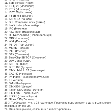
11. BSE Sensex (Индия)
12. ISEQ 20 (Ирландия)
13. ICEX (Исландия)
14. IBEX 35 (Испания)
15. FTSE MIB (Италия)
16. S&P/TSX (Канада)
17. SSE Composite Index (Китай)
18. LuxX Index (Люксембург)
19. IPC (Мексика)
20. AEX Index (Нидерланды)
21. DJ New Zealand (Новая Зеландия)
22. OBX (Норвегия)
23. WIG (Польша)
24. PSI 20 (Португалия)
25. ММВБ (Россия)
26. РТС (Россия)
27. SAX (Словакия)
28. Blue-Chip SBITOP (Словения)
29. Dow Jones (США)
30. S&P 500 (США)
31. BIST 100 (Турция)
32. OMX Helsinki 25 (Финляндия)
33. CAC 40 (Франция)
34. PX Index (Чешская республика)
35. IPSA (Чили)
36. SMI (Швейцария)
37. OMXS30 (Швеция)
38. Tallinn SE General (Эстония)
39. FTSE/JSE Top40 (ЮАР)
40. KOSPI (Южная Корея)
41. Nikkei 225 (Япония).
23.3. Требования пункта 23 настоящих Правил не применяются с даты возникнове
прекращения фонда.
24. Описание рисков, связанных с инвестированием.