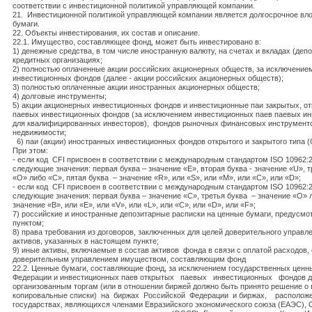
соответствии с инвестиционной политикой управляющей компании.
21. Инвестиционной политикой управляющей компании является долгосрочное вло
бумаги.
22. Объекты инвестирования, их состав и описание.
22.1. Имущество, составляющее фонд, может быть инвестировано в:
1) денежные средства, в том числе иностранную валюту, на счетах и вкладах (депо
кредитных организациях;
2) полностью оплаченные акции российских акционерных обществ, за исключение
инвестиционных фондов (далее - акции российских акционерных обществ);
3) полностью оплаченные акции иностранных акционерных обществ;
4) долговые инструменты;
5) акции акционерных инвестиционных фондов и инвестиционные паи закрытых, о
паевых инвестиционных фондов (за исключением инвестиционных паев паевых и
для квалифицированных инвесторов), фондов рыночных финансовых инструмент
недвижимости;
6) паи (акции) иностранных инвестиционных фондов открытого и закрытого типа (O
При этом:
- если код CFI присвоен в соответствии с международным стандартом ISO 10962:2
следующие значения: первая буква – значение «E», вторая буква - значение «U», 
«О» либо «C», пятая буква – значение «R», или «S», или «М», или «С», или «D»;
- если код CFI присвоен в соответствии с международным стандартом ISO 10962:2
следующие значения: первая буква – значение «С», третья буква – значение «О» 
значение «B», или «E», или «V», или «L», или «С», или «D», или «F»;
7) российские и иностранные депозитарные расписки на ценные бумаги, предусм
пунктом;
8) права требования из договоров, заключенных для целей доверительного управл
активов, указанных в настоящем пункте;
9) иные активы, включаемые в состав активов фонда в связи с оплатой расходов,
доверительным управлением имуществом, составляющим фонд
22.2. Ценные бумаги, составляющие фонд, за исключением государственных ценн
Федерации и инвестиционных паев открытых паевых инвестиционных фондов д
организованным торгам (или в отношении биржей должно быть принято решение о 
копировальные списки) на биржах Российской Федерации и биржах, распол
государствах, являющихся членами Евразийского экономического союза (ЕАЭС), 