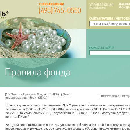
«Зевс» - Правила Фонда
(834Kb)
Зевс
инв.декларация.docx
(23Kb)
Правила доверительного управления ОПИФ рыночных финансовых инструментов 
управлением ООО «УК «МЕТРОПОЛЬ» зарегистрированы ФКЦБ России 12.11.2003 г.
70232456 (с Изменениями №9) (опубликовано: 18.10.2017 10:00, доступно до: дат
реестра ПИФов)
20. Целью инвестиционной политики управляющей компании является получение д
инвестировании имущества, составляющего фонд, в объекты, предусмотренные н