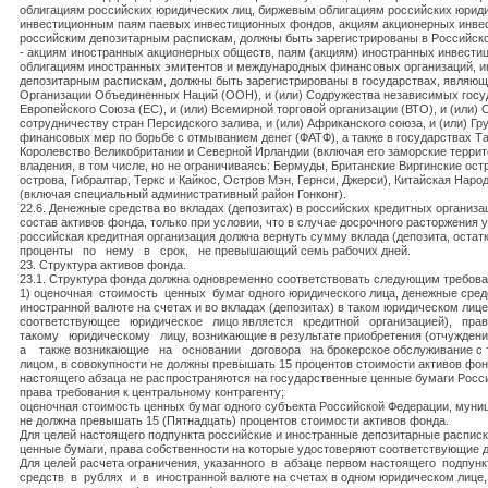
облигациям российских юридических лиц, биржевым облигациям российских юриди
инвестиционным паям паевых инвестиционных фондов, акциям акционерных инве
российским депозитарным распискам, должны быть зарегистрированы в Российск
- акциям иностранных акционерных обществ, паям (акциям) иностранных инвести
облигациям иностранных эмитентов и международных финансовых организаций, 
депозитарным распискам, должны быть зарегистрированы в государствах, являю
Организации Объединенных Наций (ООН), и (или) Содружества независимых госуд
Европейского Союза (ЕС), и (или) Всемирной торговой организации (ВТО), и (или) 
сотрудничеству стран Персидского залива, и (или) Африканского союза, и (или) Гр
финансовых мер по борьбе с отмыванием денег (ФАТФ), а также в государствах Т
Королевство Великобритании и Северной Ирландии (включая его заморские террит
владения, в том числе, но не ограничиваясь: Бермуды, Британские Виргинские ос
острова, Гибралтар, Теркс и Кайкос, Остров Мэн, Гернси, Джерси), Китайская Нар
(включая специальный административный район Гонконг).
22.6. Денежные средства во вкладах (депозитах) в российских кредитных организа
состав активов фонда, только при условии, что в случае досрочного расторжения у
российская кредитная организация должна вернуть сумму вклада (депозита, остат
проценты по нему в срок, не превышающий семь рабочих дней.
23. Структура активов фонда.
23.1. Структура фонда должна одновременно соответствовать следующим требов
1) оценочная стоимость ценных бумаг одного юридического лица, денежные средс
иностранной валюте на счетах и во вкладах (депозитах) в таком юридическом лиц
соответствующее юридическое лицо является кредитной организацией), пра
такому юридическому лицу, возникающие в результате приобретения (отчужд
а также возникающие на основании договора на брокерское обслуживание с 
лицом, в совокупности не должны превышать 15 процентов стоимости активов фон
настоящего абзаца не распространяются на государственные ценные бумаги Росс
права требования к центральному контрагенту;
оценочная стоимость ценных бумаг одного субъекта Российской Федерации, муни
не должна превышать 15 (Пятнадцать) процентов стоимости активов фонда.
Для целей настоящего подпункта российские и иностранные депозитарные распис
ценные бумаги, права собственности на которые удостоверяют соответствующие 
Для целей расчета ограничения, указанного в абзаце первом настоящего подпу
средств в рублях и в иностранной валюте на счетах в одном юридическом лице,