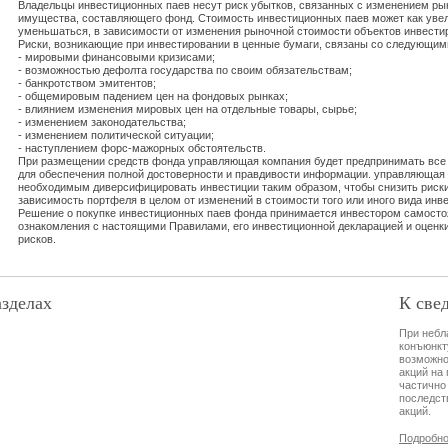
Владельцы инвестиционных паев несут риск убытков, связанных с изменением ры
имущества, составляющего фонд. Стоимость инвестиционных паев может как увел
уменьшаться, в зависимости от изменения рыночной стоимости объектов инвести
Риски, возникающие при инвестировании в ценные бумаги, связаны со следующим
- мировыми финансовыми кризисами;
- возможностью дефолта государства по своим обязательствам;
- банкротством эмитентов;
- общемировым падением цен на фондовых рынках;
- влиянием изменения мировых цен на отдельные товары, сырье;
- изменением законодательства;
- изменением политической ситуации;
- наступлением форс-мажорных обстоятельств.
При размещении средств фонда управляющая компания будет предпринимать вс
для обеспечения полной достоверности и правдивости информации. управляющая
необходимым диверсифицировать инвестиции таким образом, чтобы снизить риск
зависимость портфеля в целом от изменений в стоимости того или иного вида инв
Решение о покупке инвестиционных паев фонда принимается инвестором самост
ознакомления с настоящими Правилами, его инвестиционной декларацией и оценк
рисков.
азделах
К све
При небл
конъюнкт
возможно
акций на 
частично
последст
акций.
Подробно