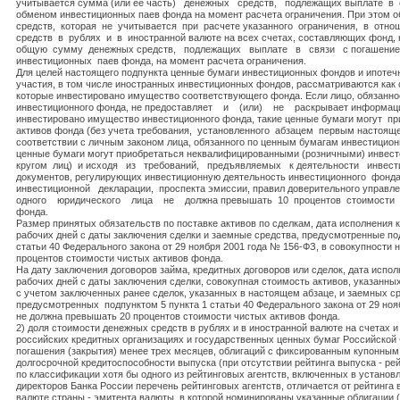
учитывается сумма (или ее часть) денежных средств, подлежащих выплате в
обменом инвестиционных паев фонда на момент расчета ограничения. При этом 
средств, которая не учитывается при расчете указанного ограничения, в отн
средств в рублях и в иностранной валюте на всех счетах, составляющих фонд
общую сумму денежных средств, подлежащих выплате в связи с погашени
инвестиционных паев фонда, на момент расчета ограничения.
Для целей настоящего подпункта ценные бумаги инвестиционных фондов и ипоте
участия, в том числе иностранных инвестиционных фондов, рассматриваются как 
которые инвестировано имущество соответствующего фонда. Если лицо, обязанн
инвестиционного фонда, не предоставляет и (или) не раскрывает информацию
инвестировано имущество инвестиционного фонда, такие ценные бумаги могут пр
активов фонда (без учета требования, установленного абзацем первым настоящег
соответствии с личным законом лица, обязанного по ценным бумагам инвестицион
ценные бумаги могут приобретаться неквалифицированными (розничными) инвес
кругом лиц) и исходя из требований, предъявляемых к деятельности инвес
документов, регулирующих инвестиционную деятельность инвестиционного фонд
инвестиционной декларации, проспекта эмиссии, правил доверительного управле
одного юридического лица не должна превышать 10 процентов стоимости а
фонда.
Размер принятых обязательств по поставке активов по сделкам, дата исполнения 
рабочих дней с даты заключения сделки и заемные средства, предусмотренные по
статьи 40 Федерального закона от 29 ноября 2001 года № 156-ФЗ, в совокупности
процентов стоимости чистых активов фонда.
На дату заключения договоров займа, кредитных договоров или сделок, дата испол
рабочих дней с даты заключения сделки, совокупная стоимость активов, указанны
с учетом заключенных ранее сделок, указанных в настоящем абзаце, и заемных ср
предусмотренных подпунктом 5 пункта 1 статьи 40 Федерального закона от 29 ноя
не должна превышать 20 процентов стоимости чистых активов фонда.
2) доля стоимости денежных средств в рублях и в иностранной валюте на счетах и 
российских кредитных организациях и государственных ценных бумаг Российской
погашения (закрытия) менее трех месяцев, облигаций с фиксированным купонным
долгосрочной кредитоспособности выпуска (при отсутствии рейтинга выпуска - ре
по классификации хотя бы одного из рейтинговых агентств, включенных в устано
директоров Банка России перечень рейтинговых агентств, отличается от рейтинга
валюте страны - эмитента валюты, в которой номинированы указанные облигации (