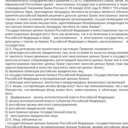
экономического сотрудничества и развития (ОЭСР), Европейского союза, Китая, И
Африканской Республики (далее - иностранные государства) и включенных в пере
утвержденный Указанием Банка России от 28 января 2016 года N 3949-У "Об утве
иностранных бирж, прохождение процедуры листинга на которых является обязат
принятия российской биржей решения о допуске ценных бумаг иностранных эмите
торгам, а также условием для непроведения организациями, осуществляющими о
средствами или иным имуществом, идентификации бенефициарных владельцев ин
чьи ценные бумаги прошли процедуру листинга на таких биржах".
Государственные ценные бумаги Российской Федерации и инвестиционные паи о
инвестиционных фондов могут быть как включены, так и не включены в котировал
Российской Федерации и бирж, расположенных в иностранных государствах, как
допущены к торгам на биржах Российской Федерации и биржах, расположенных 
государствах.
22.3. Под долговыми инструментами в настоящих Правилах понимаются:
а) облигации российских юридических лиц, если условия их выпуска предусматри
от эмитента только денежных средств или эмиссионных ценных бумаг и государст
выпуска которых сопровождалась регистрацией проспекта ценных бумаг или в от
зарегистрирован проспект ценных бумаг (проспект эмиссии ценных бумаг, план пр
зарегистрированный в качестве проспекта эмиссии ценных бумаг);
б) биржевые облигации российских юридических лиц;
в) государственные ценные бумаги Российской Федерации, государственные ценн
Российской Федерации и муниципальные ценные бумаги.
г) облигации иностранных эмитентов и международных финансовых организаций.
22.4. Акции, составляющие активы фонда могут быть как обыкновенными, так и п
Имущество, составляющее фонд, может быть инвестировано в облигации, эмите
быть:
1) федеральные органы исполнительной власти Российской Федерации;
2) органы исполнительной власти субъектов Российской Федерации;
3) российские органы местного самоуправления;
4) российские юридические лица;
5) иностранные органы государственной власти;
6) иностранные юридические лица.
22.5. Лица, обязанные по:
- государственным ценным бумагам Российской Федерации, государственным це
Российской Федерации, муниципальным ценным бумагам, акциям российских акц