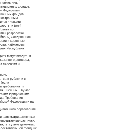
ческих лиц,
стиционных фондов,
ой Федерации;
ционных фондов,
иностранным
щихся членами
арств, и (или)
Совета по
уппы разработки
айвань, Соединенное
ории и коронные
трова, Каймановы
одная Республика
циях могут входить в
казанного договора,
ка на счете) и
аниям:
тва в рублях и в
е (если
ва требования к
ения) ценных бумаг,
таким юридическим
да. Требования
ийской Федерации и на
ципального образования
ки рассматриваются как
депозитарные расписки.
нкта, в сумме денежных
 составляющей фонд, не