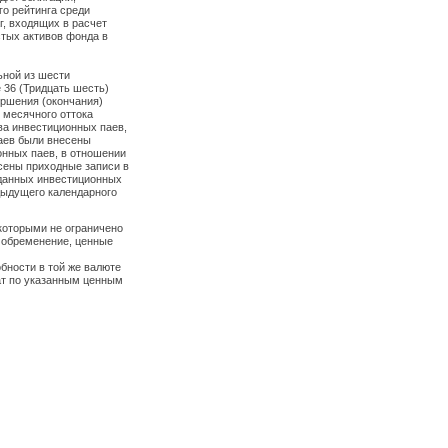
го рейтинга среди
г, входящих в расчет
стых активов фонда в
ьной из шести
 36 (Тридцать шесть)
ершения (окончания)
 месячного оттока
ва инвестиционных паев,
аев были внесены
онных паев, в отношении
сены приходные записи в
ыданных инвестиционных
дыдущего календарного
которыми не ограничено
о обременение, ценные
бности в той же валюте
лат по указанным ценным