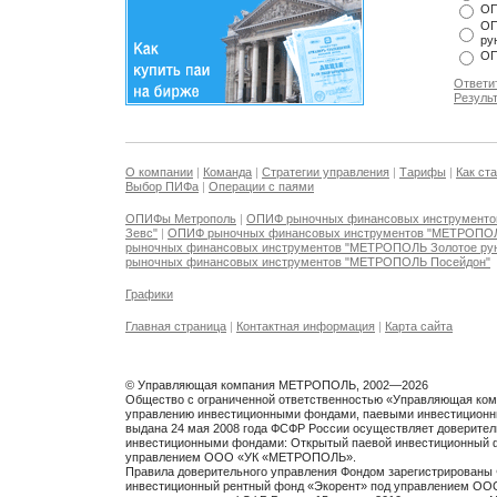
ОП
ОП
ру
ОП
Ответи
Резуль
О компании
|
Команда
|
Стратегии управления
|
Тарифы
|
Как ст
Выбор ПИФа
|
Операции с паями
ОПИФы Метрополь
|
ОПИФ рыночных финансовых инструмент
Зевс"
|
ОПИФ рыночных финансовых инструментов "МЕТРОПО
рыночных финансовых инструментов "МЕТРОПОЛЬ Золотое ру
рыночных финансовых инструментов "МЕТРОПОЛЬ Посейдон"
Графики
Главная страница
|
Контактная информация
|
Карта сайта
© Управляющая компания МЕТРОПОЛЬ, 2002—2026
Общество с ограниченной ответственностью «Управляющая ко
управлению инвестиционными фондами, паевыми инвестиционн
выдана 24 мая 2008 года ФСФР России осуществляет доверите
инвестиционными фондами: Открытый паевой инвестиционный 
управлением ООО «УК «МЕТРОПОЛЬ».
Правила доверительного управления Фондом зарегистрированы 
инвестиционный рентный фонд «Экорент» под управлением ОО