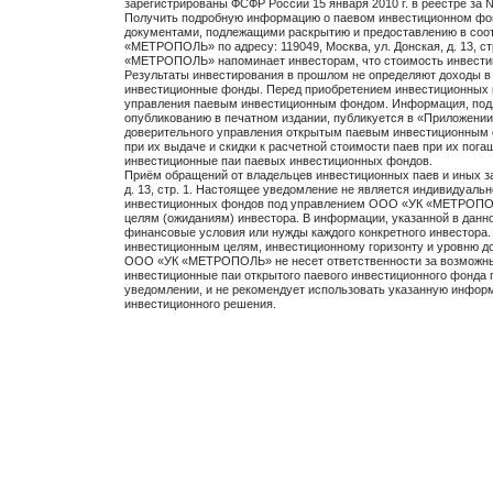
зарегистрированы ФСФР России 15 января 2010 г. в реестре за 
Получить подробную информацию о паевом инвестиционном фон
документами, подлежащими раскрытию и предоставлению в соо
«МЕТРОПОЛЬ» по адресу: 119049, Москва, ул. Донская, д. 13, стр
«МЕТРОПОЛЬ» напоминает инвесторам, что стоимость инвестиц
Результаты инвестирования в прошлом не определяют доходы в 
инвестиционные фонды. Перед приобретением инвестиционных 
управления паевым инвестиционным фондом. Информация, под
опубликованию в печатном издании, публикуется в «Приложени
доверительного управления открытым паевым инвестиционным 
при их выдаче и скидки к расчетной стоимости паев при их пог
инвестиционные паи паевых инвестиционных фондов.
Приём обращений от владельцев инвестиционных паев и иных за
д. 13, стр. 1. Настоящее уведомление не является индивидуал
инвестиционных фондов под управлением ООО «УК «МЕТРОПОЛЬ
целям (ожиданиям) инвестора. В информации, указанной в дан
финансовые условия или нужды каждого конкретного инвестора
инвестиционным целям, инвестиционному горизонту и уровню до
ООО «УК «МЕТРОПОЛЬ» не несет ответственности за возможные
инвестиционные паи открытого паевого инвестиционного фонд
уведомлении, и не рекомендует использовать указанную инфор
инвестиционного решения.