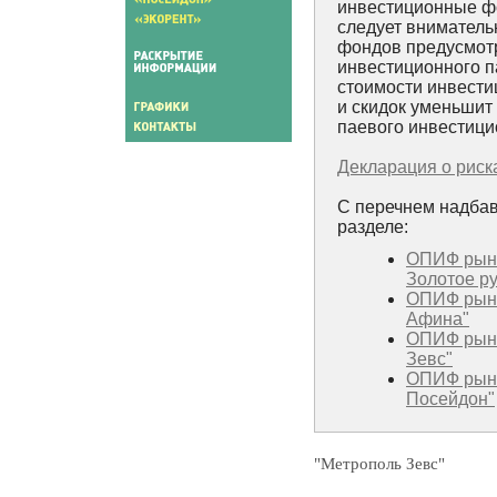
инвестиционные ф
следует вниматель
фондов предусмотр
инвестиционного па
стоимости инвести
и скидок уменьшит
паевого инвестици
Декларация о риск
С перечнем надбав
разделе:
ОПИФ рын
Золотое р
ОПИФ рын
Афина"
ОПИФ рын
Зевс"
ОПИФ рын
Посейдон"
"Метрополь Зевс"