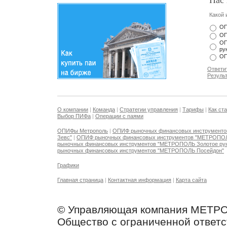
Нас 
Какой 
ОП
ОП
ОП
ру
ОП
Ответи
Резуль
О компании
|
Команда
|
Стратегии управления
|
Тарифы
|
Как ст
Выбор ПИФа
|
Операции с паями
ОПИФы Метрополь
|
ОПИФ рыночных финансовых инструмент
Зевс"
|
ОПИФ рыночных финансовых инструментов "МЕТРОПО
рыночных финансовых инструментов "МЕТРОПОЛЬ Золотое ру
рыночных финансовых инструментов "МЕТРОПОЛЬ Посейдон"
Графики
Главная страница
|
Контактная информация
|
Карта сайта
© Управляющая компания МЕТР
Общество с ограниченной ответ