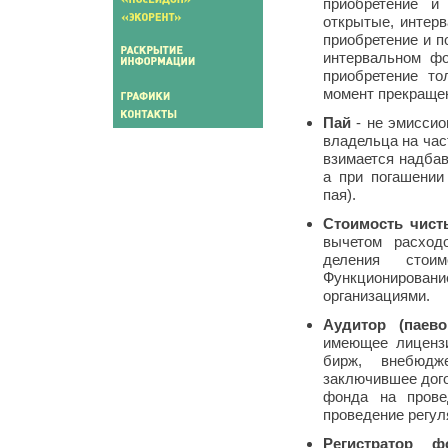
приобретение и
открытые, интер
приобретение и п
интервальном фо
приобретение т
момент прекращен
Пай
- не эмиссио
владельца на час
взимается надбав
а при погашении
пая).
Стоимость чист
вычетом расход
деления стои
Функционирован
организациями.
Аудитор (паево
имеющее лицензи
бирж, внебюдж
заключившее дого
фонда на прове
проведение регул
Регистратор ф