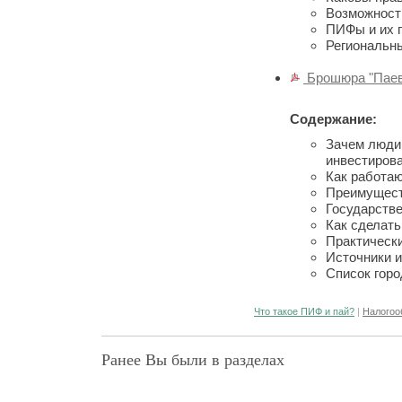
Возможности
ПИФы и их 
Региональн
Брошюра "Паев
Содержание:
Зачем люди 
инвестиров
Как работа
Преимущес
Государств
Как сделать
Практическ
Источники 
Список гор
Что такое ПИФ и пай?
|
Налогоо
Ранее Вы были в разделах