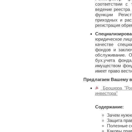
соответствии с
ведение реестра
функции Регист
приходных и рас
регистрация обре
Специализирова
юридическое лиц
качестве специ
фондов и заклю
обслуживание. О
бух.учета фонд
имуществом фонд
имеет право вест
Предлагаем Вашему 
Брошюра "Рос
инвестора"
Содержание:
Зачем нужн
Защита прав
Полезные с
Каковы пра